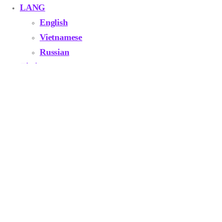
LANG
English
Vietnamese
Russian
멀티AI
대한민국 수험생을 위한 필수 초집중 도구
성적은 공부 시간이 아니라
집중의 질이 결정합니다!
무작정 오래 앉아있는 습관을 버리세요. 도트타이머는 뇌가 가장 효율적
으로 작동하는 몰입의 시간을 설계하고 기록합니다.
지금 무료로 시작하기
arrow_forward