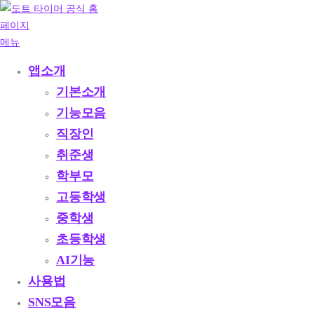
내
용
으
메뉴
로
앱소개
바
기본소개
로
가
기능모음
기
직장인
취준생
학부모
고등학생
중학생
초등학생
AI기능
사용법
SNS모음